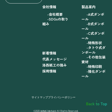
会社情報
製品案内
会社概要
A式ダンボ
SDGsの取り
ール
組み
B式ダンボ
ール
C式ダンボ
ール
特殊形状
タトウ式ダ
ンボール
新着情報
その他包装
代表メッセージ
資材
洛西紙工の強み
特殊印刷
採用情報
強化ダンボ
ール
サイトマップ
プライバシーポリシー
©2023 洛西紙工株式会社 All Rights Reserved.