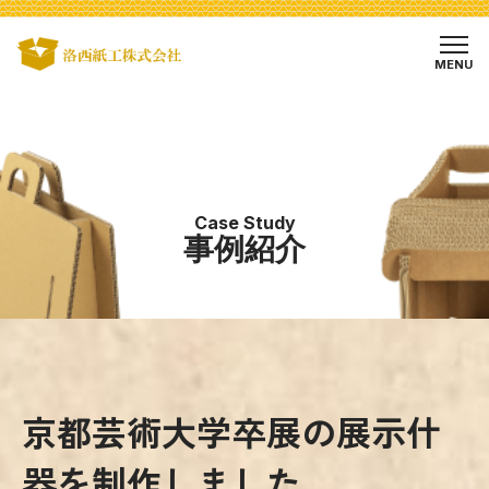
MENU
Case Study
事例紹介
京都芸術大学卒展の展示什
器を制作しました