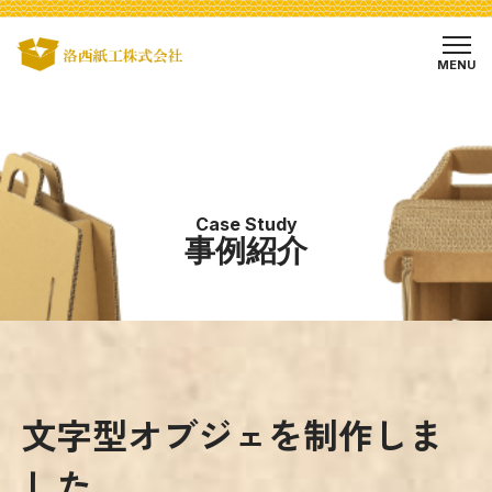
MENU
Case Study
事例紹介
文字型オブジェを制作しま
した