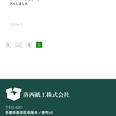
アルしました
2024.1.1
投
1
…
5
6
稿
の
ペ
ー
ジ
送
〒615-8281
り
京都市西京区松尾木ノ曽町40